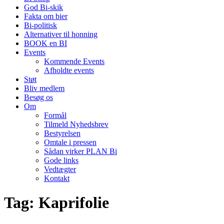
God Bi-skik
Fakta om bier
Bi-politisk
Alternativer til honning
BOOK en BI
Events
Kommende Events
Afholdte events
Støt
Bliv medlem
Besøg os
Om
Formål
Tilmeld Nyhedsbrev
Bestyrelsen
Omtale i pressen
Sådan virker PLAN Bi
Gode links
Vedtægter
Kontakt
Tag:
Kaprifolie