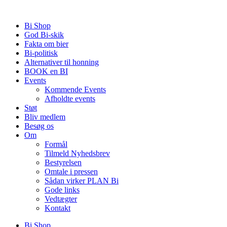
Videre
til
Bi Shop
indhold
God Bi-skik
Fakta om bier
Bi-politisk
Alternativer til honning
BOOK en BI
Events
Kommende Events
Afholdte events
Støt
Bliv medlem
Besøg os
Om
Formål
Tilmeld Nyhedsbrev
Bestyrelsen
Omtale i pressen
Sådan virker PLAN Bi
Gode links
Vedtægter
Kontakt
Bi Shop