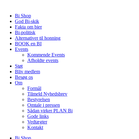
Videre
til
Bi Shop
indhold
God Bi-skik
Fakta om bier
Bi-politisk
Alternativer til honning
BOOK en BI
Events
Kommende Events
Afholdte events
Støt
Bliv medlem
Besøg os
Om
Formål
Tilmeld Nyhedsbrev
Bestyrelsen
Omtale i pressen
Sådan virker PLAN Bi
Gode links
Vedtægter
Kontakt
Bi Shop