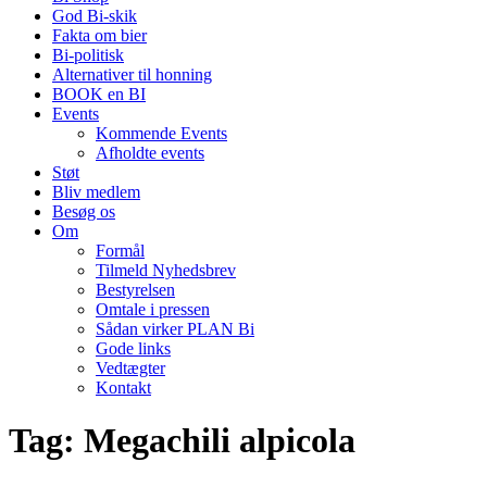
God Bi-skik
Fakta om bier
Bi-politisk
Alternativer til honning
BOOK en BI
Events
Kommende Events
Afholdte events
Støt
Bliv medlem
Besøg os
Om
Formål
Tilmeld Nyhedsbrev
Bestyrelsen
Omtale i pressen
Sådan virker PLAN Bi
Gode links
Vedtægter
Kontakt
Tag:
Megachili alpicola