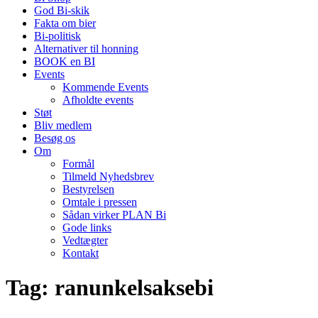
God Bi-skik
Fakta om bier
Bi-politisk
Alternativer til honning
BOOK en BI
Events
Kommende Events
Afholdte events
Støt
Bliv medlem
Besøg os
Om
Formål
Tilmeld Nyhedsbrev
Bestyrelsen
Omtale i pressen
Sådan virker PLAN Bi
Gode links
Vedtægter
Kontakt
Tag:
ranunkelsaksebi