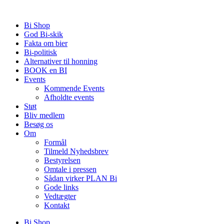
Videre
til
Bi Shop
indhold
God Bi-skik
Fakta om bier
Bi-politisk
Alternativer til honning
BOOK en BI
Events
Kommende Events
Afholdte events
Støt
Bliv medlem
Besøg os
Om
Formål
Tilmeld Nyhedsbrev
Bestyrelsen
Omtale i pressen
Sådan virker PLAN Bi
Gode links
Vedtægter
Kontakt
Bi Shop