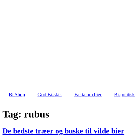
Bi Shop
God Bi-skik
Fakta om bier
Bi-politisk
Tag:
rubus
De bedste træer og buske til vilde bier