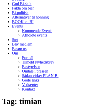
God Bi-skik
Fakta om bier
Bi-politisk
Alternativer til honning
BOOK en BI
Events
Kommende Events
Afholdte events
Støt
Bliv medlem
Besøg os
Om
Formål
Tilmeld Nyhedsbrev
Bestyrelsen
Omtale i pressen
Sådan virker PLAN Bi
Gode links
Vedtægter
Kontakt
Tag:
timian