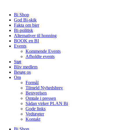
Videre
til
Bi Shop
indhold
God Bi-skik
Fakta om bier
Bi-politisk
Alternativer til honning
BOOK en BI
Events
Kommende Events
Afholdte events
Støt
Bliv medlem
Besøg os
Om
Formål
Tilmeld Nyhedsbrev
Bestyrelsen
Omtale i pressen
Sådan virker PLAN Bi
Gode links
Vedtægter
Kontakt
Bi Shop