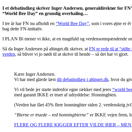
I et debatindlæg skriver Inger Andersen, generaldirektør for FN’s
“World Bee Day” en grundig overhaling…
I tre år har FN nu afholdt en
“World Bee Day”
, som i vores øjne er é
bag dette FN-initiativ.
I PLAN Bi mener vi ikke, at en magtfuld og verdensomspændende organi
Så da Inger Andersen på altinget.dk skriver, at
FN er rede til at “stift
verden
, så bliver vi jo nødt til at skrive til hende – så det har vi gjort.
Kære Inger Andersen.
Vi har med glæde læst
dit debatindlæg i altinget.dk
, hvor du giv
Vi vil bede jer starte indenfor egne rækker med jeres
“world be
med garanti IKKE er truet af udryddelse: Honningbien.
(Verden har fået 45% flere honningbier siden 2. verdenskrig jv
“Bierne er truede – red honningbierne”
er IKKE vejen frem, hvi
FLERE OG FLERE KIGGER EFTER VILDE BIER – ME