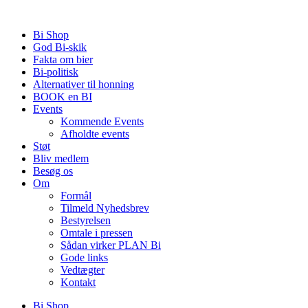
Videre
til
Bi Shop
indhold
God Bi-skik
Fakta om bier
Bi-politisk
Alternativer til honning
BOOK en BI
Events
Kommende Events
Afholdte events
Støt
Bliv medlem
Besøg os
Om
Formål
Tilmeld Nyhedsbrev
Bestyrelsen
Omtale i pressen
Sådan virker PLAN Bi
Gode links
Vedtægter
Kontakt
Bi Shop