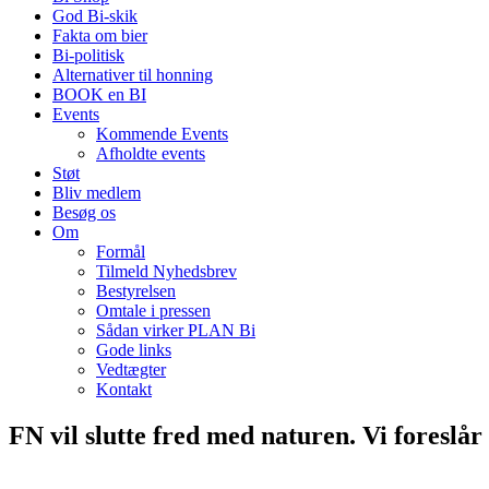
God Bi-skik
Fakta om bier
Bi-politisk
Alternativer til honning
BOOK en BI
Events
Kommende Events
Afholdte events
Støt
Bliv medlem
Besøg os
Om
Formål
Tilmeld Nyhedsbrev
Bestyrelsen
Omtale i pressen
Sådan virker PLAN Bi
Gode links
Vedtægter
Kontakt
FN vil slutte fred med naturen. Vi foreslår