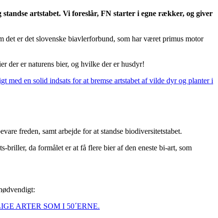
tandse artstabet. Vi foreslår, FN starter i egne rækker, og giver
som det er det slovenske biavlerforbund, som har været primus motor
 der er naturens bier, og hvilke der er husdyr!
gt med en solid indsats for at bremse artstabet af vilde dyr og planter i
evare freden, samt arbejde for at standse biodiversitetstabet.
-briller, da formålet er at få flere bier af den eneste bi-art, som
 nødvendigt:
GE ARTER SOM I 50´ERNE.