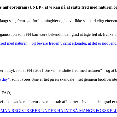
 miljøprogram (UNEP), at vi kan nå at slutte fred med naturen og s
t langt salgsfremstød for honningbier og biavl. Ikke så mærkeligt efter
sation som FN kan være bekendt i den grad at tage fejl af, hvilke bier
e fred med naturen – og bevare freden”, samt erkender, at det er nødvendi
er udtryk for, at FN i 2021 ønsker “at slutte fred med naturen” – og at b
e day”
, som i vores øjne er tæt på en skandale – set gennem biodiversitets
f. FAO).
s man ønsker at bremse verdens tab af bi-arter – hvilket i den grad er
N MAN REGISTRERER UNDER HALVT SÅ MANGE FORSKELLI