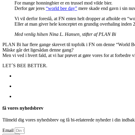
For mange honningbier er en trussel mod vilde bier.
Derfor gør jeres
“world bee day”
mere skade end gavn i sin nu
Vi vil derfor foreslå, at FN enten helt dropper at afholde en “
Eller at man giver hele konceptet en grundig overhaling inden 2
Med venlig hilsen Nina L. Hansen, stifter af PLAN Bi
PLAN Bi har flere gange skrevet til topfolk i FN om denne “World Be
Måske går det ligesådan denne gang?
Men vi ved i hvert fald, at vi har prøvet at gøre vores for at forbedre 
LET´S BEE BETTER.
få vores nyhedsbrev
Tilmeld dig vores nyhedsbrev og få bi-relaterede nyheder i din indbak
Email