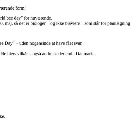
værende form!
world bee day” for nuværende.
0. maj, så det er biologer – og ikke biavlere – som står for planlægning
e Day” – uden nogensinde at have fået svar.
vilde biers vilkår – også andre steder end i Danmark.
ke.