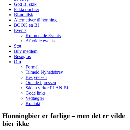
God Bi-skik
Fakta om bier
Bi-politisk
Alternativer til honning
BOOK en BI
Events
Kommende Events
Afholdte events
Støt
Bliv medlem
Besøg os
Om
Formål
Tilmeld Nyhedsbrev
Bestyrelsen
Omtale i pressen
Sådan virker PLAN Bi
Gode links
Vedtægter
Kontakt
Honningbier er farlige – men det er vilde
bier ikke