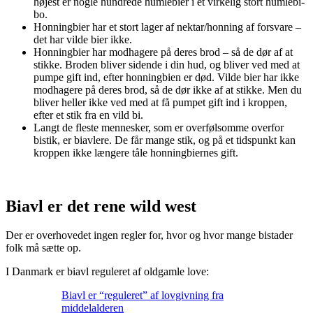
højest er nogle hundrede humlebier i et virkelig stort humlebi-
bo.
Honningbier har et stort lager af nektar/honning af forsvare –
det har vilde bier ikke.
Honningbier har modhagere på deres brod – så de dør af at
stikke. Broden bliver sidende i din hud, og bliver ved med at
pumpe gift ind, efter honningbien er død. Vilde bier har ikke
modhagere på deres brod, så de dør ikke af at stikke. Men du
bliver heller ikke ved med at få pumpet gift ind i kroppen,
efter et stik fra en vild bi.
Langt de fleste mennesker, som er overfølsomme overfor
bistik, er biavlere. De får mange stik, og på et tidspunkt kan
kroppen ikke længere tåle honningbiernes gift.
Biavl er det rene wild west
Der er overhovedet ingen regler for, hvor og hvor mange bistader
folk må sætte op.
I Danmark er biavl reguleret af oldgamle love:
Biavl er “reguleret” af lovgivning fra
middelalderen