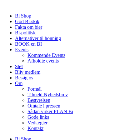
Videre
til
Bi Shop
indhold
God Bi-skik
Fakta om bier
Bi-politisk
Alternativer til honning
BOOK en BI
Events
Kommende Events
Afholdte events
Støt
Bliv medlem
Besøg os
Om
Formål
Tilmeld Nyhedsbrev
Bestyrelsen
Omtale i pressen
Sådan virker PLAN Bi
Gode links
Vedtægter
Kontakt
Bi Shop