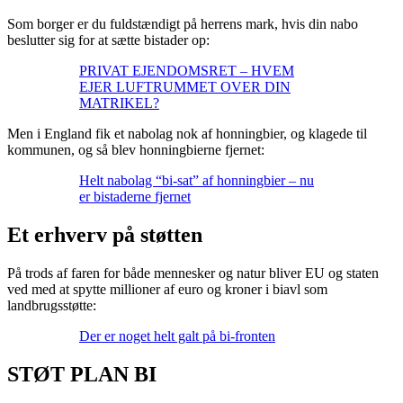
Som borger er du fuldstændigt på herrens mark, hvis din nabo
beslutter sig for at sætte bistader op:
PRIVAT EJENDOMSRET – HVEM
EJER LUFTRUMMET OVER DIN
MATRIKEL?
Men i England fik et nabolag nok af honningbier, og klagede til
kommunen, og så blev honningbierne fjernet:
Helt nabolag “bi-sat” af honningbier – nu
er bistaderne fjernet
Et erhverv på støtten
På trods af faren for både mennesker og natur bliver EU og staten
ved med at spytte millioner af euro og kroner i biavl som
landbrugsstøtte:
Der er noget helt galt på bi-fronten
STØT PLAN BI