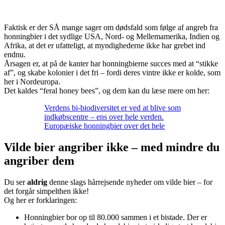
Faktisk er der SÅ mange sager om dødsfald som følge af angreb fra
honningbier i det sydlige USA, Nord- og Mellemamerika, Indien og
Afrika, at det er ufatteligt, at myndighederne ikke har grebet ind
endnu.
Årsagen er, at på de kanter har honningbierne succes med at “stikke
af”, og skabe kolonier i det fri – fordi deres vintre ikke er kolde, som
her i Nordeuropa.
Det kaldes “feral honey bees”, og dem kan du læse mere om her:
Verdens bi-biodiversitet er ved at blive som
indkøbscentre – ens over hele verden.
Europæiske honningbier over det hele
Vilde bier angriber ikke – med mindre du
angriber dem
Du ser
aldrig
denne slags hårrejsende nyheder om vilde bier – for
det forgår simpelthen ikke!
Og her er forklaringen:
Honningbier bor op til 80.000 sammen i et bistade. Der er