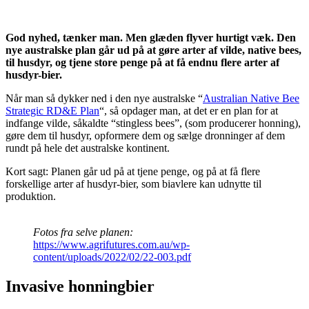
God nyhed, tænker man. Men glæden flyver hurtigt væk. Den
nye australske plan går ud på at gøre arter af vilde, native bees,
til husdyr, og tjene store penge på at få endnu flere arter af
husdyr-bier.
Når man så dykker ned i den nye australske “
Australian Native Bee
Strategic RD&E Plan
“, så opdager man, at det er en plan for at
indfange vilde, såkaldte “stingless bees”, (som producerer honning),
gøre dem til husdyr, opformere dem og sælge dronninger af dem
rundt på hele det australske kontinent.
Kort sagt: Planen går ud på at tjene penge, og på at få flere
forskellige arter af husdyr-bier, som biavlere kan udnytte til
produktion.
Fotos fra selve planen:
https://www.agrifutures.com.au/wp-
content/uploads/2022/02/22-003.pdf
Invasive honningbier