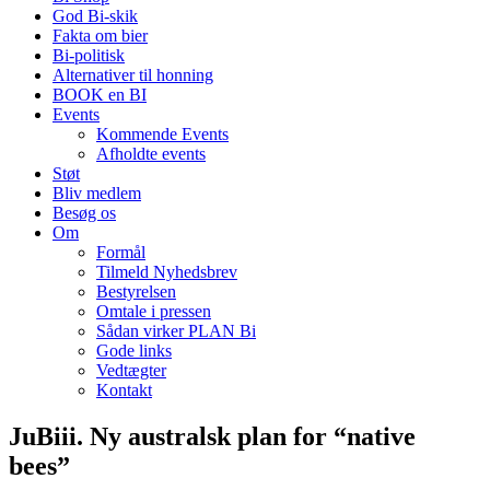
God Bi-skik
Fakta om bier
Bi-politisk
Alternativer til honning
BOOK en BI
Events
Kommende Events
Afholdte events
Støt
Bliv medlem
Besøg os
Om
Formål
Tilmeld Nyhedsbrev
Bestyrelsen
Omtale i pressen
Sådan virker PLAN Bi
Gode links
Vedtægter
Kontakt
JuBiii. Ny australsk plan for “native
bees”