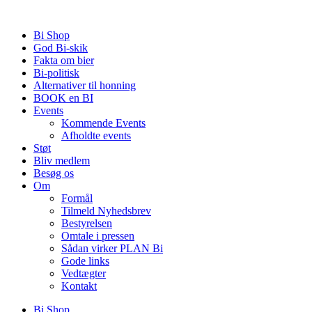
Videre
til
Bi Shop
indhold
God Bi-skik
Fakta om bier
Bi-politisk
Alternativer til honning
BOOK en BI
Events
Kommende Events
Afholdte events
Støt
Bliv medlem
Besøg os
Om
Formål
Tilmeld Nyhedsbrev
Bestyrelsen
Omtale i pressen
Sådan virker PLAN Bi
Gode links
Vedtægter
Kontakt
Bi Shop