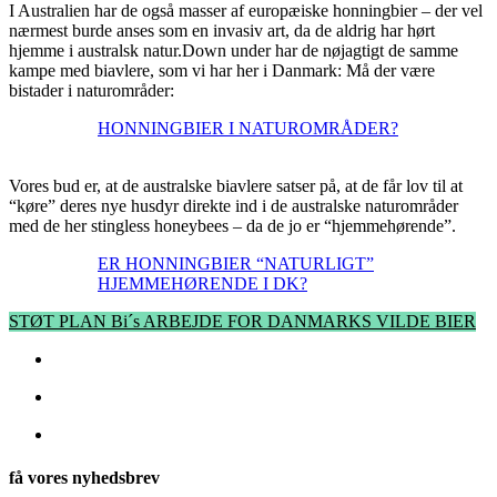
I Australien har de også masser af europæiske honningbier – der vel
nærmest burde anses som en invasiv art, da de aldrig har hørt
hjemme i australsk natur.Down under har de nøjagtigt de samme
kampe med biavlere, som vi har her i Danmark: Må der være
bistader i naturområder:
HONNINGBIER I NATUROMRÅDER?
Vores bud er, at de australske biavlere satser på, at de får lov til at
“køre” deres nye husdyr direkte ind i de australske naturområder
med de her stingless honeybees – da de jo er “hjemmehørende”.
ER HONNINGBIER “NATURLIGT”
HJEMMEHØRENDE I DK?
STØT PLAN Bi´s ARBEJDE FOR DANMARKS VILDE BIER
få vores nyhedsbrev