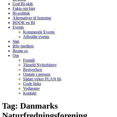
God Bi-skik
Fakta om bier
Bi-politisk
Alternativer til honning
BOOK en BI
Events
Kommende Events
Afholdte events
Støt
Bliv medlem
Besøg os
Om
Formål
Tilmeld Nyhedsbrev
Bestyrelsen
Omtale i pressen
Sådan virker PLAN Bi
Gode links
Vedtægter
Kontakt
Tag:
Danmarks
Naturfredningsforening