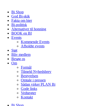
Videre
til
Bi Shop
indhold
God Bi-skik
Fakta om bier
Bi-politisk
Alternativer til honning
BOOK en BI
Events
Kommende Events
Afholdte events
Støt
Bliv medlem
Besøg os
Om
Formål
Tilmeld Nyhedsbrev
Bestyrelsen
Omtale i pressen
Sådan virker PLAN Bi
Gode links
Vedtægter
Kontakt
Bi Shop