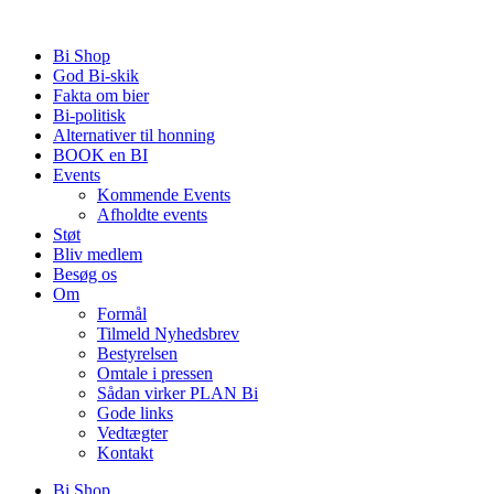
Videre
til
Bi Shop
indhold
God Bi-skik
Fakta om bier
Bi-politisk
Alternativer til honning
BOOK en BI
Events
Kommende Events
Afholdte events
Støt
Bliv medlem
Besøg os
Om
Formål
Tilmeld Nyhedsbrev
Bestyrelsen
Omtale i pressen
Sådan virker PLAN Bi
Gode links
Vedtægter
Kontakt
Bi Shop