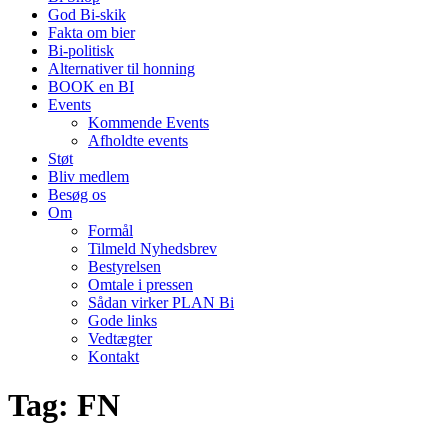
God Bi-skik
Fakta om bier
Bi-politisk
Alternativer til honning
BOOK en BI
Events
Kommende Events
Afholdte events
Støt
Bliv medlem
Besøg os
Om
Formål
Tilmeld Nyhedsbrev
Bestyrelsen
Omtale i pressen
Sådan virker PLAN Bi
Gode links
Vedtægter
Kontakt
Tag:
FN