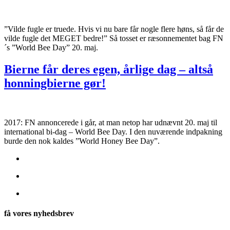
”Vilde fugle er truede. Hvis vi nu bare får nogle flere høns, så får de
vilde fugle det MEGET bedre!” Så tosset er ræsonnementet bag FN
´s ”World Bee Day” 20. maj.
Bierne får deres egen, årlige dag – altså
honningbierne gør!
2017: FN annoncerede i går, at man netop har udnævnt 20. maj til
international bi-dag – World Bee Day. I den nuværende indpakning
burde den nok kaldes ”World Honey Bee Day”.
få vores nyhedsbrev