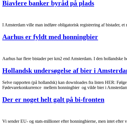
Biavlere banker byråd på plads
I Amsterdam ville man indføre obligatorisk registrering af bistader, e
Aarhus er fyldt med honningbier
Aarhus har flere bistader per km2 end Amsterdam. I den hollandske hov
Hollandsk undersøgelse af bier i Amsterd
Selve rapporten (på hollandsk) kan downloades fra listen HER: Følgend
Fødevarekonkurrence mellem honningbier og vilde bier i Amste
Der er noget helt galt på bi-fronten
Vi sender EU- og stats-millioner efter honningbierne, men intet efter v