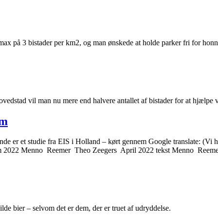
t max på 3 bistader per km2, og man ønskede at holde parker fri for honni
edstad vil man nu mere end halvere antallet af bistader for at hjælpe 
am
e er et studie fra EIS i Holland – kørt gennem Google translate: (Vi ha
rdam 2022 Menno Reemer Theo Zeegers April 2022 tekst Menno Ree
ilde bier – selvom det er dem, der er truet af udryddelse.