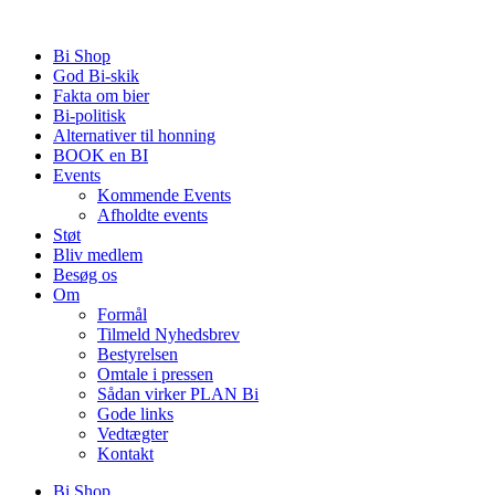
Videre
til
Bi Shop
indhold
God Bi-skik
Fakta om bier
Bi-politisk
Alternativer til honning
BOOK en BI
Events
Kommende Events
Afholdte events
Støt
Bliv medlem
Besøg os
Om
Formål
Tilmeld Nyhedsbrev
Bestyrelsen
Omtale i pressen
Sådan virker PLAN Bi
Gode links
Vedtægter
Kontakt
Bi Shop