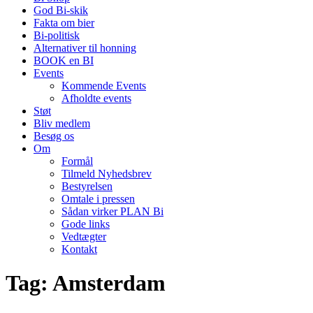
God Bi-skik
Fakta om bier
Bi-politisk
Alternativer til honning
BOOK en BI
Events
Kommende Events
Afholdte events
Støt
Bliv medlem
Besøg os
Om
Formål
Tilmeld Nyhedsbrev
Bestyrelsen
Omtale i pressen
Sådan virker PLAN Bi
Gode links
Vedtægter
Kontakt
Tag:
Amsterdam