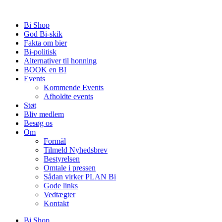
Videre
til
Bi Shop
indhold
God Bi-skik
Fakta om bier
Bi-politisk
Alternativer til honning
BOOK en BI
Events
Kommende Events
Afholdte events
Støt
Bliv medlem
Besøg os
Om
Formål
Tilmeld Nyhedsbrev
Bestyrelsen
Omtale i pressen
Sådan virker PLAN Bi
Gode links
Vedtægter
Kontakt
Bi Shop