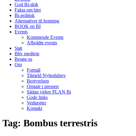
God Bi-skik
Fakta om bier
Bi-politisk
Alternativer til honning
BOOK en BI
Events
Kommende Events
Afholdte events
Støt
Bliv medlem
Besøg os
Om
Formål
Tilmeld Nyhedsbrev
Bestyrelsen
Omtale i pressen
Sådan virker PLAN Bi
Gode links
Vedtægter
Kontakt
Tag:
Bombus terrestris