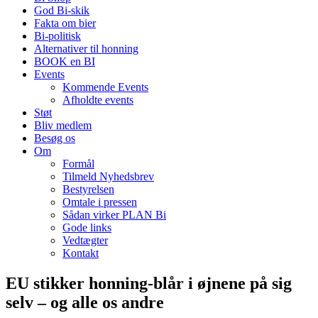
God Bi-skik
Fakta om bier
Bi-politisk
Alternativer til honning
BOOK en BI
Events
Kommende Events
Afholdte events
Støt
Bliv medlem
Besøg os
Om
Formål
Tilmeld Nyhedsbrev
Bestyrelsen
Omtale i pressen
Sådan virker PLAN Bi
Gode links
Vedtægter
Kontakt
EU stikker honning-blår i øjnene på sig
selv – og alle os andre