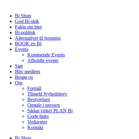
Videre
til
Bi Shop
indhold
God Bi-skik
Fakta om bier
Bi-politisk
Alternativer til honning
BOOK en BI
Events
Kommende Events
Afholdte events
Støt
Bliv medlem
Besøg os
Om
Formål
Tilmeld Nyhedsbrev
Bestyrelsen
Omtale i pressen
Sådan virker PLAN Bi
Gode links
Vedtægter
Kontakt
Bi Shop