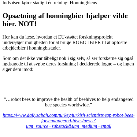
Indsatsen kører stadig i én retning: Honningbiens.
Opsætning af honningbier hjælper vilde
bier. NOT!
Her kan du læse, hvordan et EU-støttet forskningsprojekt
undersøger muligheden for at bruge ROBOTBIER til at opfostre
arbejderbier i honningbistader.
Som om det ikke var tåbeligt nok i sig selv, så ser forskerne sig også
nødsagede til at svøbe deres forskning i deciderede løgne – og ingen
siger dem imod:
“…robot bees to improve the health of beehives to help endangered
bee species worldwide.”
https://www.dailysabah.com/turkey/turkish-scientists-tap-robot-bees-
for-endangered-hives/news?
utm_source=substack&utm_medium=email