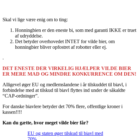
Skal vi lige være enig om to ting:
Honningbien er den eneste bi, som med garanti IKKE er truet
af udryddelse.
Det betyder overhovedet INTET for vilde bier, om
honningbier bliver opfostret af robotter eller ej.
.
DET ENESTE DER VIRKELIG HJÆLPER VILDE BIER
ER MERE MAD OG MINDRE KONKURRENCE OM DEN!
Alligevel øger EU og medlemslandene i år tilskuddet til biavl, i
forbindelse med at tilskud til biavl flyttes ind under de såkaldte
“CAP-ordninger”.
For danske biavlere betyder det 70% flere, offentlige kroner i
kassen!!!!
Kan du gætte, hvor meget vilde bier får?
EU og staten øger tilskud til biavl med
70%