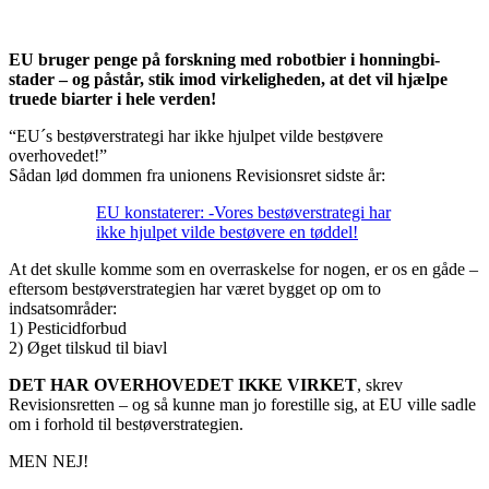
EU bruger penge på forskning med robotbier i honningbi-
stader – og påstår, stik imod virkeligheden, at det vil hjælpe
truede biarter i hele verden!
“EU´s bestøverstrategi har ikke hjulpet vilde bestøvere
overhovedet!”
Sådan lød dommen fra unionens Revisionsret sidste år:
EU konstaterer: -Vores bestøverstrategi har
ikke hjulpet vilde bestøvere en tøddel!
At det skulle komme som en overraskelse for nogen, er os en gåde –
eftersom bestøverstrategien har været bygget op om to
indsatsområder:
1) Pesticidforbud
2) Øget tilskud til biavl
DET HAR OVERHOVEDET IKKE VIRKET
, skrev
Revisionsretten – og så kunne man jo forestille sig, at EU ville sadle
om i forhold til bestøverstrategien.
MEN NEJ!