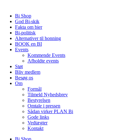
Videre
til
Bi Shop
indhold
God Bi-skik
Fakta om bier
Bi-politisk
Alternativer til honning
BOOK en BI
Events
Kommende Events
Afholdte events
Støt
Bliv medlem
Besøg os
Om
Formål
Tilmeld Nyhedsbrev
Bestyrelsen
Omtale i pressen
Sådan virker PLAN Bi
Gode links
Vedtægter
Kontakt
Bi Shop