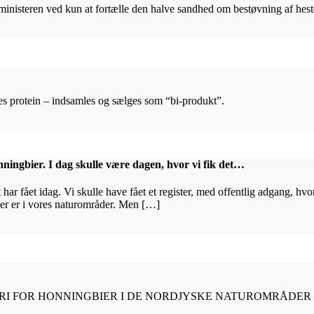
inisteren ved kun at fortælle den halve sandhed om bestøvning af hes
es protein – indsamles og sælges som “bi-produkt”.
honningbier. I dag skulle være dagen, hvor vi fik det…
fået idag. Vi skulle have fået et register, med offentlig adgang, hvor a
der er i vores naturområder. Men […]
RI FOR HONNINGBIER I DE NORDJYSKE NATUROMRÅDER –