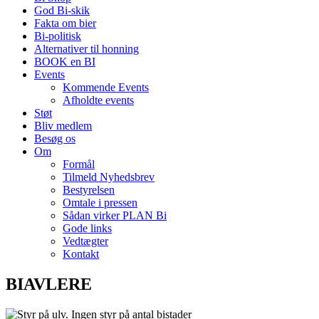
God Bi-skik
Fakta om bier
Bi-politisk
Alternativer til honning
BOOK en BI
Events
Kommende Events
Afholdte events
Støt
Bliv medlem
Besøg os
Om
Formål
Tilmeld Nyhedsbrev
Bestyrelsen
Omtale i pressen
Sådan virker PLAN Bi
Gode links
Vedtægter
Kontakt
BIAVLERE