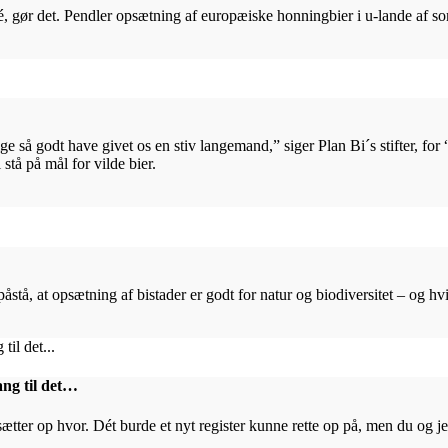
 gør det. Pendler opsætning af europæiske honningbier i u-lande af som
ge så godt have givet os en stiv langemand,” siger Plan Bi´s stifter, for
 stå på mål for vilde bier.
påstå, at opsætning af bistader er godt for natur og biodiversitet – og hv
ang til det…
ter op hvor. Dét burde et nyt register kunne rette op på, men du og jeg 