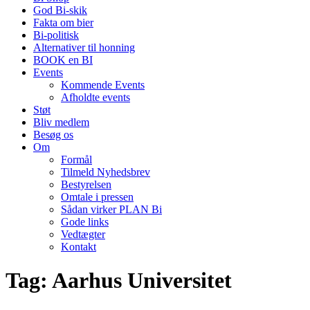
God Bi-skik
Fakta om bier
Bi-politisk
Alternativer til honning
BOOK en BI
Events
Kommende Events
Afholdte events
Støt
Bliv medlem
Besøg os
Om
Formål
Tilmeld Nyhedsbrev
Bestyrelsen
Omtale i pressen
Sådan virker PLAN Bi
Gode links
Vedtægter
Kontakt
Tag:
Aarhus Universitet