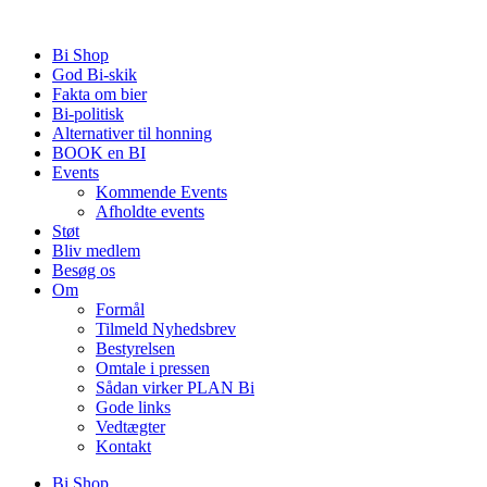
Videre
til
Bi Shop
indhold
God Bi-skik
Fakta om bier
Bi-politisk
Alternativer til honning
BOOK en BI
Events
Kommende Events
Afholdte events
Støt
Bliv medlem
Besøg os
Om
Formål
Tilmeld Nyhedsbrev
Bestyrelsen
Omtale i pressen
Sådan virker PLAN Bi
Gode links
Vedtægter
Kontakt
Bi Shop